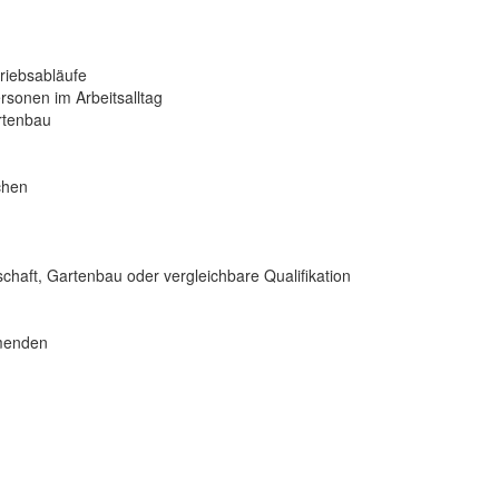
triebsabläufe
rsonen im Arbeitsalltag
artenbau
chen
haft, Gartenbau oder vergleichbare Qualifikation
hmenden