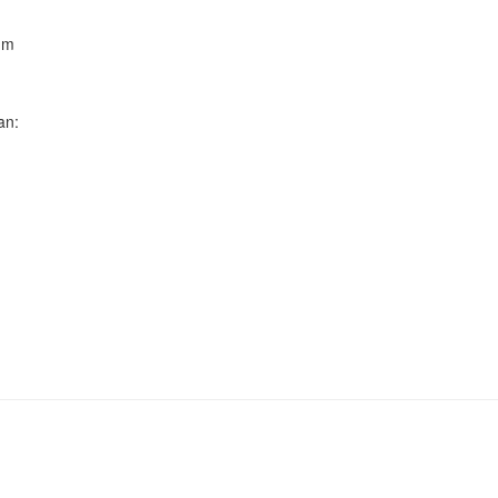
aum
an
: