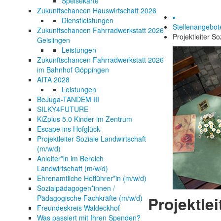
Speisekarte
Zukunftschancen Hauswirtschaft 2026
▪
Dienstleistungen
Stellenangebot
Zukunftschancen Fahrradwerkstatt 2026
Projektleiter S
Geislingen
Leistungen
Zukunftschancen Fahrradwerkstatt 2026
im Bahnhof Göppingen
AITA 2028
Leistungen
BeJuga-TANDEM III
SILKY4FUTURE
KiZplus 5.0 Kinder im Zentrum
Escape ins Hofglück
Projektleiter Soziale Landwirtschaft
(m/w/d)
Anleiter*in im Bereich
Landwirtschaft (m/w/d)
Ehrenamtliche Hofführer*in (m/w/d)
Sozialpädagogen*innen /
Pädagogische Fachkräfte (m/w/d)
Projektle
Freundeskreis Waldeckhof
Was passiert mit Ihren Spenden?