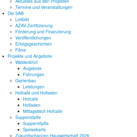
Aktuelles aus den Projekten
Termine und Veranstaltungen
Die SAB
Leitbild
AZAV-Zertifizierung
Förderung und Finanzierung
Veröffentlichungen
Erfolgsgeschichten
Filme
Projekte und Angebote
Waldeckhof
Angebote
Führungen
Gartenbau
Leistungen
Hofcafé und Hofladen
Hofcafé
Hofladen
Mittagstisch Hofcafé
Suppentöpfle
Suppentöpfle
Speisekarte
Zukunftschancen Hauswirtschaft 2026