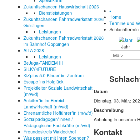
Speisekarte
Zukunftschancen Hauswirtschaft 2026
▪
Dienstleistungen
Home
Zukunftschancen Fahrradwerkstatt 2026
Termine und Ve
Geislingen
Schlachttermin
Leistungen
Zukunftschancen Fahrradwerkstatt 2026
im Bahnhof Göppingen
Jahr
AITA 2028
Leistungen
BeJuga-TANDEM III
SILKY4FUTURE
KiZplus 5.0 Kinder im Zentrum
Schlach
Escape ins Hofglück
Projektleiter Soziale Landwirtschaft
Datum
(m/w/d)
Anleiter*in im Bereich
Dienstag, 03. März 20
Landwirtschaft (m/w/d)
Beschreibung
Ehrenamtliche Hofführer*in (m/w/d)
Sozialpädagogen*innen /
Abholung in unserem H
Pädagogische Fachkräfte (m/w/d)
Kontakt
Freundeskreis Waldeckhof
Was passiert mit Ihren Spenden?