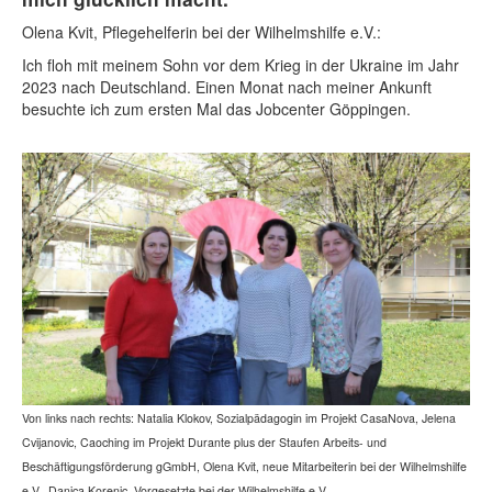
Olena Kvit, Pflegehelferin bei der Wilhelmshilfe e.V.:
Ich floh mit meinem Sohn vor dem Krieg in der Ukraine im Jahr
2023 nach Deutschland. Einen Monat nach meiner Ankunft
besuchte ich zum ersten Mal das Jobcenter Göppingen.
Von links nach rechts: Natalia Klokov, Sozialpädagogin im Projekt CasaNova, Jelena
Cvijanovic, Caoching im Projekt Durante plus der Staufen Arbeits- und
Beschäftigungsförderung gGmbH, Olena Kvit, neue Mitarbeiterin bei der Wilhelmshilfe
e.V., Danica Korenic, Vorgesetzte bei der Wilhelmshilfe e.V.