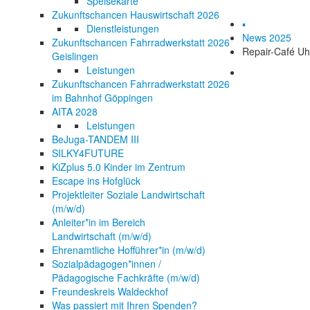
Speisekarte
Zukunftschancen Hauswirtschaft 2026
▪
Dienstleistungen
News 2025
Zukunftschancen Fahrradwerkstatt 2026
Repair-Café Uh
Geislingen
Leistungen
Zukunftschancen Fahrradwerkstatt 2026
im Bahnhof Göppingen
AITA 2028
Leistungen
BeJuga-TANDEM III
SILKY4FUTURE
KiZplus 5.0 Kinder im Zentrum
Escape ins Hofglück
Projektleiter Soziale Landwirtschaft
(m/w/d)
Anleiter*in im Bereich
Landwirtschaft (m/w/d)
Ehrenamtliche Hofführer*in (m/w/d)
Sozialpädagogen*innen /
Pädagogische Fachkräfte (m/w/d)
Freundeskreis Waldeckhof
Was passiert mit Ihren Spenden?